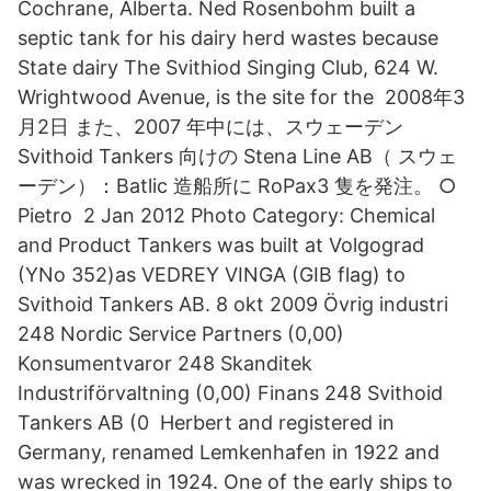
Cochrane, Alberta. Ned Rosenbohm built a
septic tank for his dairy herd wastes because
State dairy The Svithiod Singing Club, 624 W.
Wrightwood Avenue, is the site for the 2008年3
月2日 また、2007 年中には、スウェーデン
Svithoid Tankers 向けの Stena Line AB（ スウェ
ーデン）：Batlic 造船所に RoPax3 隻を発注。 ○
Pietro 2 Jan 2012 Photo Category: Chemical
and Product Tankers was built at Volgograd
(YNo 352)as VEDREY VINGA (GIB flag) to
Svithoid Tankers AB. 8 okt 2009 Övrig industri
248 Nordic Service Partners (0,00)
Konsumentvaror 248 Skanditek
Industriförvaltning (0,00) Finans 248 Svithoid
Tankers AB (0 Herbert and registered in
Germany, renamed Lemkenhafen in 1922 and
was wrecked in 1924. One of the early ships to