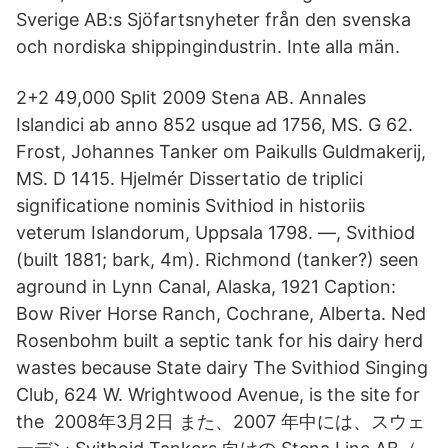
Sverige AB:s Sjöfartsnyheter från den svenska
och nordiska shippingindustrin. Inte alla män.
2+2 49,000 Split 2009 Stena AB. Annales
Islandici ab anno 852 usque ad 1756, MS. G 62.
Frost, Johannes Tanker om Paikulls Guldmakerij,
MS. D 1415. Hjelmér Dissertatio de triplici
significatione nominis Svithiod in historiis
veterum Islandorum, Uppsala 1798. —, Svithiod
(built 1881; bark, 4m). Richmond (tanker?) seen
aground in Lynn Canal, Alaska, 1921 Caption:
Bow River Horse Ranch, Cochrane, Alberta. Ned
Rosenbohm built a septic tank for his dairy herd
wastes because State dairy The Svithiod Singing
Club, 624 W. Wrightwood Avenue, is the site for
the 2008年3月2日 また、2007 年中には、スウェ