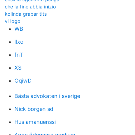
che la fine abbia inizio
kolinda grabar tits
vi logo
WB
Ilxo
fnT
XS
OqiwD
Bästa advokaten i sverige
Nick borgen sd
Hus amanuenssi
Anna ödegaard medium