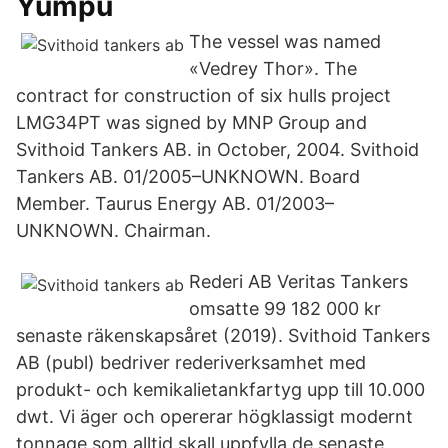
Yumpu
The vessel was named
«Vedrey Thor». The
contract for construction of six hulls project
LMG34PT was signed by MNP Group and
Svithoid Tankers AB. in October, 2004. Svithoid
Tankers AB. 01/2005–UNKNOWN. Board
Member. Taurus Energy AB. 01/2003–
UNKNOWN. Chairman.
Rederi AB Veritas Tankers
omsatte 99 182 000 kr
senaste räkenskapsåret (2019). Svithoid Tankers
AB (publ) bedriver rederiverksamhet med
produkt- och kemikalietankfartyg upp till 10.000
dwt. Vi äger och opererar högklassigt modernt
tonnage som alltid skall uppfylla de senaste