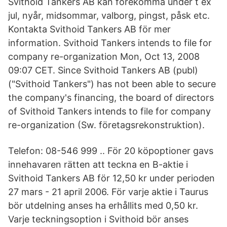
Svithoid Tankers AB kan förekomma under t ex
jul, nyår, midsommar, valborg, pingst, påsk etc.
Kontakta Svithoid Tankers AB för mer
information. Svithoid Tankers intends to file for
company re-organization Mon, Oct 13, 2008
09:07 CET. Since Svithoid Tankers AB (publ)
("Svithoid Tankers") has not been able to secure
the company's financing, the board of directors
of Svithoid Tankers intends to file for company
re-organization (Sw. företagsrekonstruktion).
Telefon: 08-546 999 .. För 20 köpoptioner gavs
innehavaren rätten att teckna en B-aktie i
Svithoid Tankers AB för 12,50 kr under perioden
27 mars - 21 april 2006. För varje aktie i Taurus
bör utdelning anses ha erhållits med 0,50 kr.
Varje teckningsoption i Svithoid bör anses