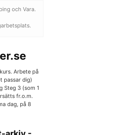
öping och Vara.
garbetsplats.
ier.se
 kurs. Arbete på
t passar dig)
g Steg 3 (som 1
sätts fr.o.m.
ma dag, på 8
t-arkiv -