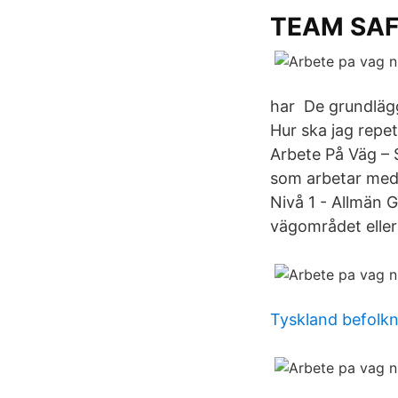
TEAM SA
har De grundlägg
Hur ska jag repe
Arbete På Väg – S
som arbetar med 
Nivå 1 - Allmän 
vägområdet eller
Tyskland befolkn