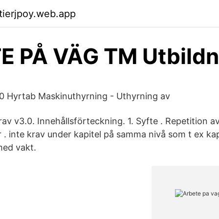
ktierjpoy.web.app
E PÅ VÄG TM Utbildn
0 Hyrtab Maskinuthyrning - Uthyrning av
v v3.0. Innehållsförteckning. 1. Syfte . Repetition a
. inte krav under kapitel på samma nivå som t ex kapi
med vakt.