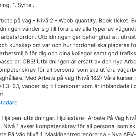
ing. 1. Syfte .
 Arbete på väg - Nivå 2 - Webb quantity. Book ticket. B
dningen vänder sig till förare av alla typer av vägund
 arbetsfordon. Utbildningen ger behörighet att utrus
 och kunskap om var och hur fordonet ska placeras fö
arbetsmiljö för dig och dina kollegor samt god trafik
passerar. OBS! Utbildningen är ersatt av den nya Arb
 kompetenskrav för all personal som ska utföra vägarb
väghållare. Med Arbete på väg (Nivå 1&2) Våra kurser
2+1.3+2.1, vänder sig till personer som är inblandade i
t.
stadare
 Hjälpen-utbildningar. Hjullastare- Arbete På Väg Nivå
Nivå 1 avser kompetenskrav för all personal som ska
ete På Väg Nivå 1. Maskinentreprenörerna - Nya APV-