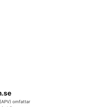
n.se
g (APV) omfattar