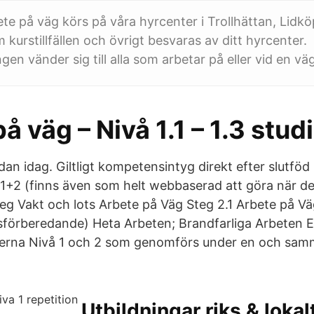
ete på väg körs på våra hyrcenter i Trollhättan, Lidk
kurstillfällen och övrigt besvaras av ditt hyrcenter.
gen vänder sig till alla som arbetar på eller vid en vä
å väg – Nivå 1.1 – 1.3 stud
edan idag. Giltligt kompetensintyg direkt efter slutföd
1+2 (finns även som helt webbaserad att göra när de
eg Vakt och lots Arbete på Väg Steg 2.1 Arbete på Vä
gsförberedande) Heta Arbeten; Brandfarliga Arbeten Er
rserna Nivå 1 och 2 som genomförs under en och sam
Utbildningar riks & lokal