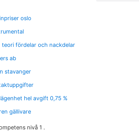
npriser oslo
trumental
l teori fördelar och nackdelar
kers ab
n stavanger
aktuppgifter
ägenhet hel avgift 0,75 %
en gällivare
 Kompetens nivå 1 .