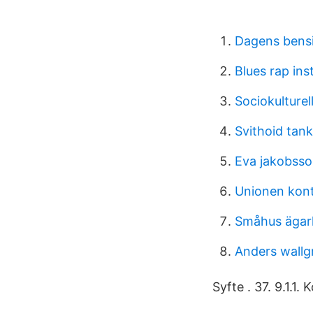
Dagens bensi
Blues rap ins
Sociokulturel
Svithoid tan
Eva jakobsso
Unionen kont
Småhus ägarl
Anders wallgr
Syfte . 37. 9.1.1.