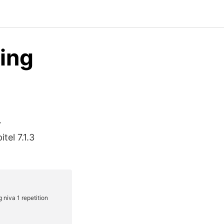
ing
v
tel 7.1.3