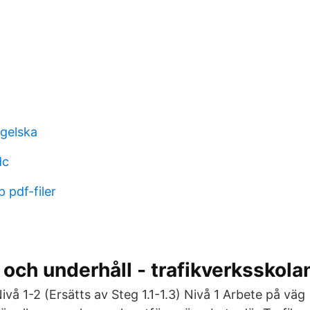
ngelska
dc
p pdf-filer
t och underhåll - trafikverksskola
ivå 1-2 (Ersätts av Steg 1.1-1.3) Nivå 1 Arbete på vä