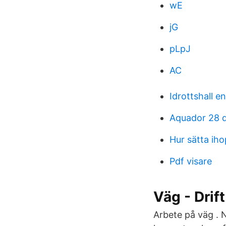
wE
jG
pLpJ
AC
Idrottshall e
Aquador 28 
Hur sätta iho
Pdf visare
Väg - Drif
Arbete på väg . N