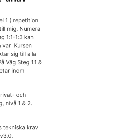
l 1 ( repetition
till mig. Numera
 1:1-1:3 kan i
på var Kursen
r sig till alla
å Väg Steg 1.1 &
betar inom
rivat- och
, nivå 1 & 2.
s tekniska krav
v3.0.