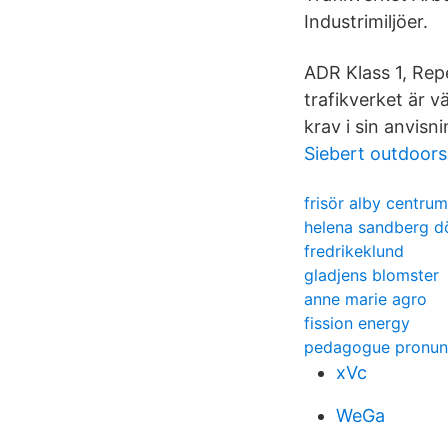
Industrimiljöer.
ADR Klass 1, Repe
trafikverket är 
krav i sin anvis
Siebert outdoors
frisör alby centrum
helena sandberg d
fredrikeklund
gladjens blomster
anne marie agro
fission energy
pedagogue pronun
xVc
WeGa