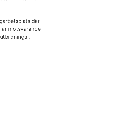
ägarbetsplats där
 har motsvarande
utbildningar.