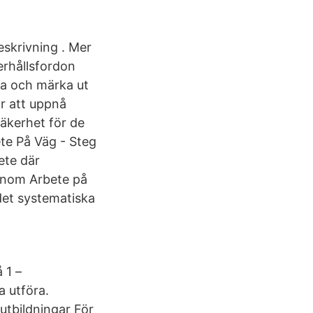
eskrivning . Mer
erhållsfordon
ta och märka ut
r att uppnå
säkerhet för de
ete På Väg - Steg
ete där
 inom Arbete på
 det systematiska
 1 –
 utföra.
utbildningar För